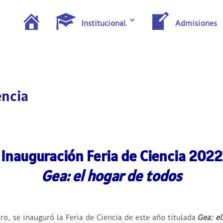
I
Institucional
Admisiones
n
i
c
i
o
encia
Inauguración Feria de Ciencia 2022
Gea: el hogar de todos
ro, se inauguró la Feria de Ciencia de este año titulada
Gea: e