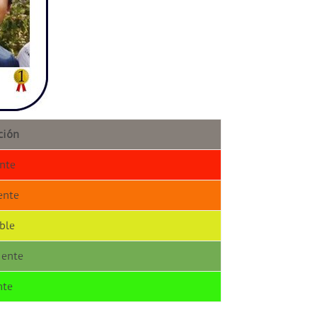
ción
ente
ente
ble
iente
nte