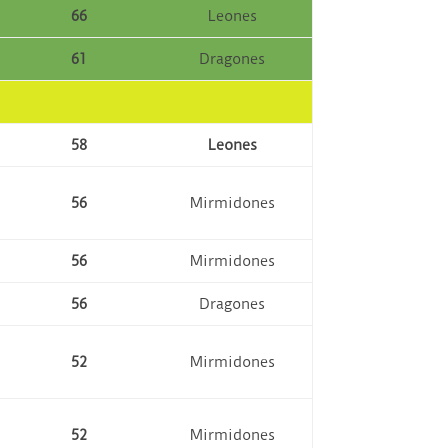
66
Leones
61
Dragones
58
Leones
56
Mirmidones
56
Mirmidones
56
Dragones
52
Mirmidones
52
Mirmidones