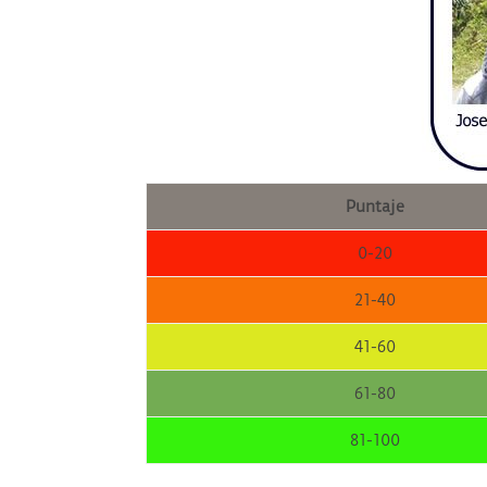
Puntaje
0-20
21-40
41-60
61-80
81-100