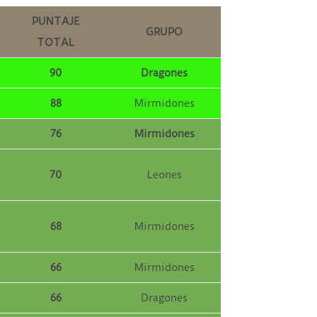
PUNTAJE
GRUPO
TOTAL
90
Dragones
88
Mirmidones
76
Mirmidones
70
Leones
68
Mirmidones
66
Mirmidones
66
Dragones