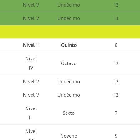
Nivel V
Undécimo
12
Nivel V
Undécimo
13
Nivel II
Quinto
8
Nivel
Octavo
12
IV
Nivel V
Undécimo
12
Nivel V
Undécimo
12
Nivel
Sexto
7
III
Nivel
Noveno
9