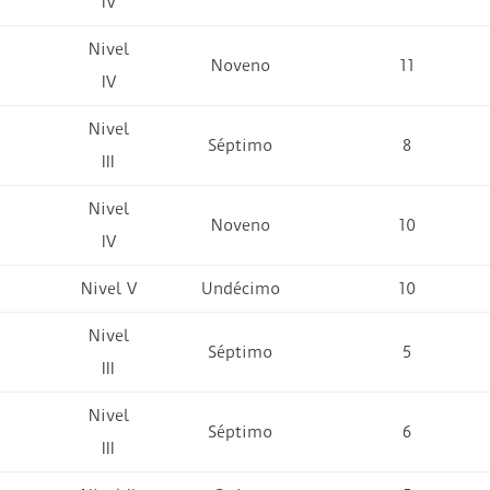
IV
Nivel
Noveno
11
IV
Nivel
Séptimo
8
III
Nivel
Noveno
10
IV
Nivel V
Undécimo
10
Nivel
Séptimo
5
III
Nivel
Séptimo
6
III