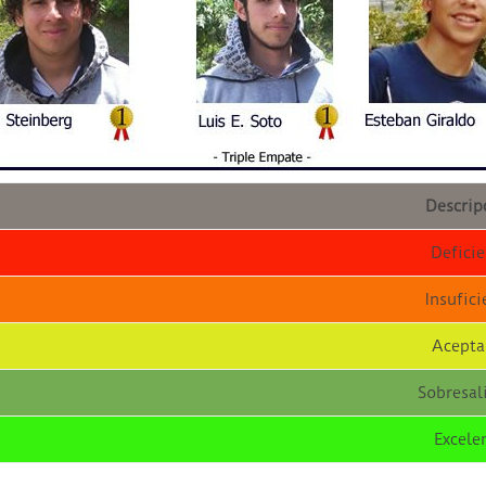
Descrip
Defici
Insufici
Acepta
Sobresal
Excele