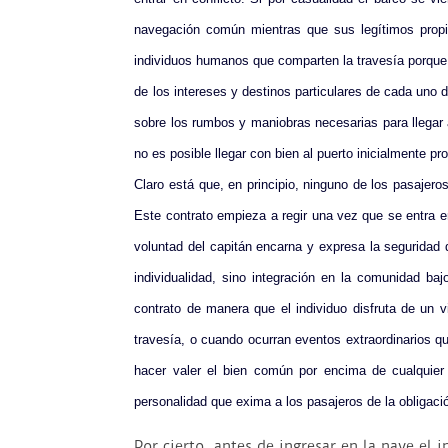
navegación común mientras que sus legítimos propie
individuos humanos que comparten la travesía porque
de los intereses y destinos particulares de cada uno 
sobre los rumbos y maniobras necesarias para llegar 
no es posible llegar con bien al puerto inicialmente p
Claro está que, en principio, ninguno de los pasajeros
Este contrato empieza a regir una vez que se entra e
voluntad del capitán encarna y expresa la seguridad
individualidad, sino integración en la comunidad ba
contrato de manera que el individuo disfruta de un v
travesía, o cuando ocurran eventos extraordinarios q
hacer valer el bien común por encima de cualquier 
personalidad que exima a los pasajeros de la obligaci
Por cierto, antes de ingresar en la nave el 