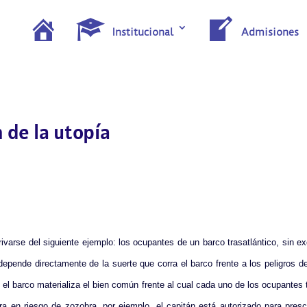
I
Institucional
Admisiones
n
i
c
i
o
 de la utopía
varse del siguiente ejemplo: los ocupantes de un barco trasatlántico, sin 
 depende directamente de la suerte que corra el barco frente a los peligros 
el barco materializa el bien común frente al cual cada uno de los ocupantes ti
era en riesgo de zozobra, por ejemplo, el capitán está autorizado para presci