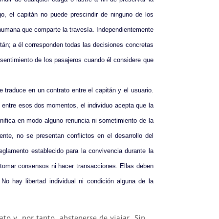
o, el capitán no puede prescindir de ninguno de los
 humana que comparte la travesía. Independientemente
itán; a él corresponden todas las decisiones concretas
nsentimiento de los pasajeros cuando él considere que
e traduce en un contrato entre el capitán y el usuario.
; entre esos dos momentos, el individuo acepta que la
nifica en modo alguno renuncia ni sometimiento de la
nte, no se presentan conflictos en el desarrollo del
reglamento establecido para la convivencia durante la
e tomar consensos ni hacer transacciones. Ellas deben
o hay libertad individual ni condición alguna de la
ato y, por tanto, abstenerse de viajar. Sin