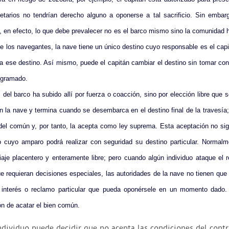
tarios no tendrían derecho alguno a oponerse a tal sacrificio. Sin embarg
, en efecto, lo que debe prevalecer no es el barco mismo sino la comunidad
de los navegantes, la nave tiene un único destino cuyo responsable es el cap
a ese destino. Así mismo, puede el capitán cambiar el destino sin tomar co
rogramado.
 del barco ha subido allí por fuerza o coacción, sino por elección libre que s
n la nave y termina cuando se desembarca en el destino final de la travesía
 del común y, por tanto, la acepta como ley suprema. Esta aceptación no sig
jo cuyo amparo podrá realizar con seguridad su destino particular. Normalme
iaje placentero y enteramente libre; pero cuando algún individuo ataque el 
ue requieran decisiones especiales, las autoridades de la nave no tienen qu
interés o reclamo particular que pueda oponérsele en un momento dado. N
ón de acatar el bien común.
individuo puede decidir que no acepta las condiciones del contr