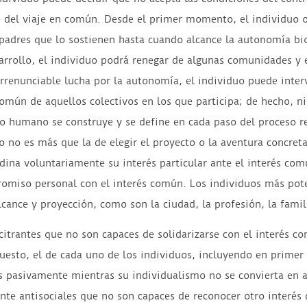
e del viaje en común. Desde el primer momento, el individuo 
s padres que lo sostienen hasta cuando alcance la autonomía bio
arrollo, el individuo podrá renegar de algunas comunidades y 
irrenunciable lucha por la autonomía, el individuo puede inte
omún de aquellos colectivos en los que participa; de hecho, 
no humano se construye y se define en cada paso del proceso re
no es más que la de elegir el proyecto o la aventura concreta 
rdina voluntariamente su interés particular ante el interés com
mpromiso personal con el interés común. Los individuos más po
cance y proyección, como son la ciudad, la profesión, la famili
itrantes que no son capaces de solidarizarse con el interés co
puesto, el de cada uno de los individuos, incluyendo en primer 
s pasivamente mientras su individualismo no se convierta en 
te antisociales que no son capaces de reconocer otro interés 