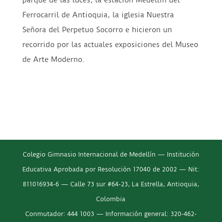
parque de las luces, la estación Medellín del
Ferrocarril de Antioquia, la iglesia Nuestra
Señora del Perpetuo Socorro e hicieron un
recorrido por las actuales exposiciones del Museo
de Arte Moderno.
Colegio Gimnasio Internacional de Medellín — Institución
Educativa Aprobada por Resolución 17040 de 2002 — Nit:
811016934-6 — Calle 73 sur #64-23, La Estrella, Antioquia,
Colombia
Conmutador: 444 1003 — Información general: 320-462-