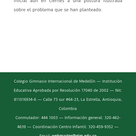
inicial aún en ciernes a una postura ilustrada
sobre el problema que se han planteado.
Colegio Gimnasio Internacional de Medellín — Institución
Educativa Aprobada por Resolución 17040 de 2002 — Nit:
811016934-6 — Calle 73 sur #64-23, La Estrella, Antioquia,
Colombia
Conmutador: 444 1003 — Información general: 320-462-
4639 — Coordinación Centro Infantil: 320-459-9352 —
Email:
webmaster@gim.edu.co