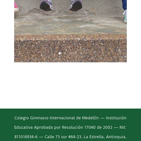
Colegio Gimnasio Internacional de Medellín — Institución
Educativa Aprobada por Resolución 17040 de 2002 — Nit:
811016934-6 — Calle 73 sur #64-23, La Estrella, Antioquia,