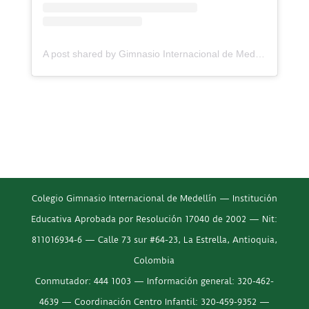
A post shared by Gimnasio Internacional de Medellín (@colegiogim_)
Colegio Gimnasio Internacional de Medellín — Institución
Educativa Aprobada por Resolución 17040 de 2002 — Nit:
811016934-6 — Calle 73 sur #64-23, La Estrella, Antioquia,
Colombia
Conmutador: 444 1003 — Información general: 320-462-
4639 — Coordinación Centro Infantil: 320-459-9352 —