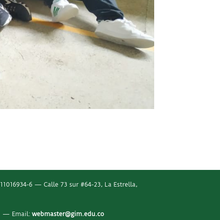
1016934-6 — Calle 73 sur #64-23, La Estrella,
2 — Email:
webmaster@gim.edu.co