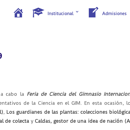
I
Institucional
Admisiones
n
i
c
i
o
9
 a cabo la
Feria de Ciencia del Gimnasio Internacio
entativos de la Ciencia en el GIM. En esta ocasión, 
l)
,
Los guardianes de las plantas: colecciones biológica
l de colecta
y
Caldas, gestor de una idea de nación 